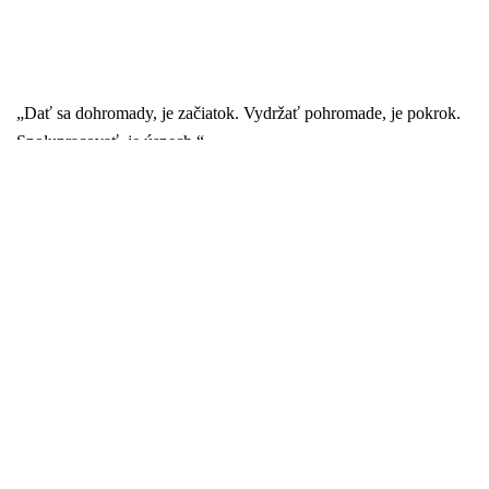
„Dať sa dohromady, je začiatok. Vydržať pohromade, je pokrok.
Spolupracovať, je úspech.“
Henry Ford
NAPÍŠTE NÁM !
L. Kossutha 99, 077 01 Kráľovský Chlmec
+421 903 632 037
peter@pandy.sk
© 2026 PANDY & Partners. Proudly powered by
Sydney