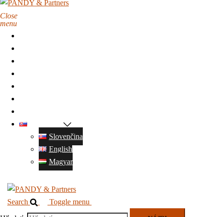
Close
menu
Domov
O nás
Služby
Náš tím
Referencie
Adresa
Kontakt
Slovenčina
Slovenčina
English
Magyar
Search
Toggle menu